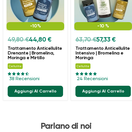
-10%
-10 %
Prezzo
Prezzo
Prezzo
Prezzo
49,80 €
44,80 €
63,70 €
57,33 €
originale
attuale
originale
attuale
Trattamento Anticellulite
Trattamento Anticellulite
Drenante | Bromelina,
Intensivo | Bromelina e
Moringa e Mirtillo
Moringa
Cellulite
Cellulite
38 Recensioni
24 Recensioni
Aggiungi Al Carrello
Aggiungi Al Carrello
Parlano di noi