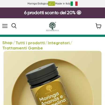
Moringa Biologica
Made in Italy
6 prodotti sconto del 20% 🤩
Diapositiva
1
da
Menu
Visual
3
il
carrel
Shop
/
/
Tutti i prodotti
Integratori
/
Trattamenti Gambe