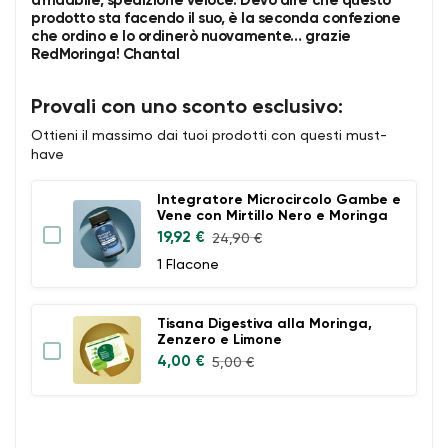
affidabile, spedizione veloce. Devo dire che questo
prodotto sta facendo il suo, è la seconda confezione
che ordino e lo ordinerò nuovamente… grazie
RedMoringa!
Chantal
Provali con uno sconto esclusivo:
Ottieni il massimo dai tuoi prodotti con questi must-
have
Integratore Microcircolo Gambe e
Vene con Mirtillo Nero e Moringa
19,92 €
24,90 €
1 Flacone
Tisana Digestiva alla Moringa,
Zenzero e Limone
4,00 €
5,00 €