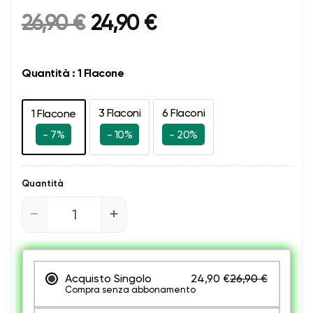
Prezzo originale
Prezzo attuale
26,90 €
24,90 €
Quantità :
1 Flacone
3 Flaconi
6 Flaconi
1 Flacone
- 7%
- 10%
- 20%
Quantità
Acquisto Singolo
24,90 €
26,90 €
Compra senza abbonamento