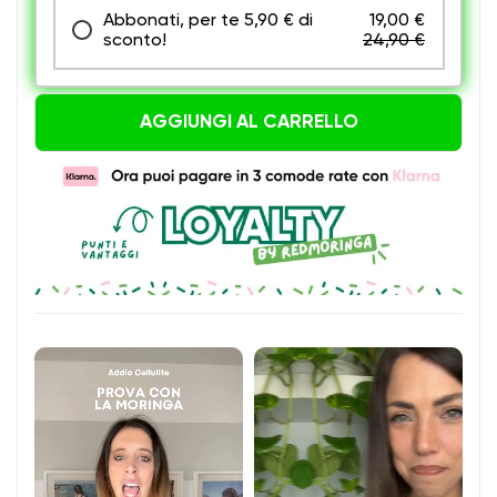
Abbonati, per te 5,90 € di
19,00 €
sconto!
24,90 €
RISPARMI 5,90 €
AGGIUNGI AL CARRELLO